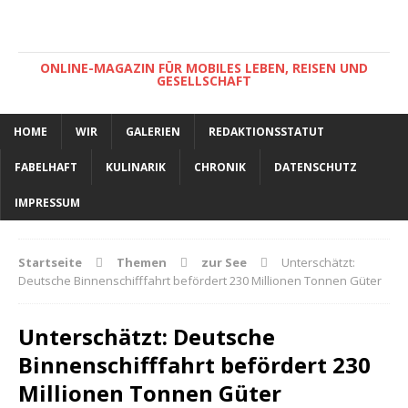
ONLINE-MAGAZIN FÜR MOBILES LEBEN, REISEN UND
GESELLSCHAFT
HOME
WIR
GALERIEN
REDAKTIONSSTATUT
FABELHAFT
KULINARIK
CHRONIK
DATENSCHUTZ
IMPRESSUM
Startseite
Themen
zur See
Unterschätzt:
Deutsche Binnenschifffahrt befördert 230 Millionen Tonnen Güter
Unterschätzt: Deutsche
Binnenschifffahrt befördert 230
Millionen Tonnen Güter