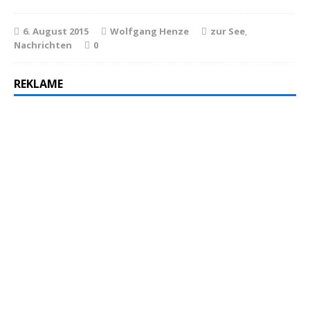
6. August 2015
Wolfgang Henze
zur See
,
Nachrichten
0
REKLAME