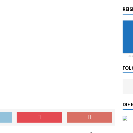
REI
rdlicht II“ der Emder Reederei AG „EMS“
n
ZUR SEE
des
FOL
DIE 