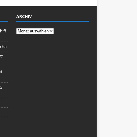
ARCHIV
Archiv
hiff
rcha
t“
rd
AG