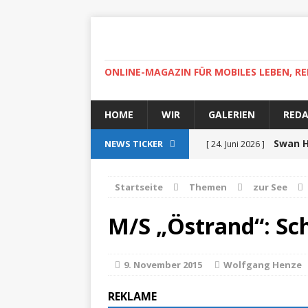
ONLINE-MAGAZIN FÜR MOBILES LEBEN, RE
HOME
WIR
GALERIEN
RED
Swan H
NEWS TICKER
[ 24. Juni 2026 ]
zertifiziert
ZUR SEE
Startseite
Themen
zur See
Auf r
[ 15. April 2025 ]
M/S „Östrand“: Sc
High-
[ 30. April 2022 ]
Helgoland
ZUR SEE
9. November 2015
Wolfgang Henze
Ab
[ 5. Dezember 2021 ]
REKLAME