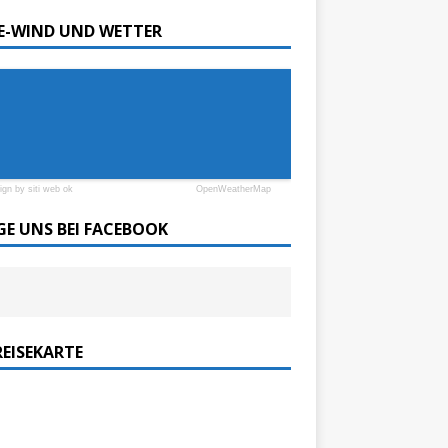
SE-WIND UND WETTER
ign by siti web ok
OpenWeatherMap
GE UNS BEI FACEBOOK
REISEKARTE