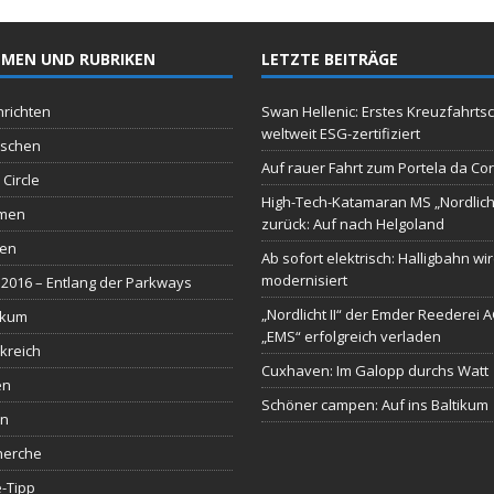
MEN UND RUBRIKEN
LETZTE BEITRÄGE
richten
Swan Hellenic: Erstes Kreuzfahrtsc
weltweit ESG-zertifiziert
schen
Auf rauer Fahrt zum Portela da Co
 Circle
High-Tech-Katamaran MS „Nordlich
men
zurück: Auf nach Helgoland
sen
Ab sofort elektrisch: Halligbahn wi
modernisiert
2016 – Entlang der Parkways
„Nordlicht II“ der Emder Reederei 
ikum
„EMS“ erfolgreich verladen
kreich
Cuxhaven: Im Galopp durchs Watt
en
Schöner campen: Auf ins Baltikum
en
herche
-Tipp