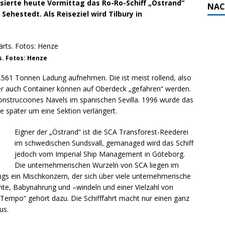
ierte heute Vormittag das Ro-Ro-Schiff „Östrand“
NAC
hestedt. Als Reiseziel wird Tilbury in
. Fotos: Henze
1.561 Tonnen Ladung aufnehmen. Die ist meist rollend, also
r auch Container können auf Oberdeck „gefahren“ werden.
onstrucciones Navels im spanischen Sevilla. 1996 wurde das
hre später um eine Sektion verlängert.
Eigner der „Östrand“ ist die SCA Transforest-Reederei
im schwedischen Sundsvall, gemanaged wird das Schiff
jedoch vom Imperial Ship Management in Göteborg.
Die unternehmerischen Wurzeln von SCA liegen im
dings ein Mischkonzern, der sich über viele unternehmerische
te, Babynahrung und –windeln und einer Vielzahl von
Tempo“ gehört dazu. Die Schifffahrt macht nur einen ganz
us.