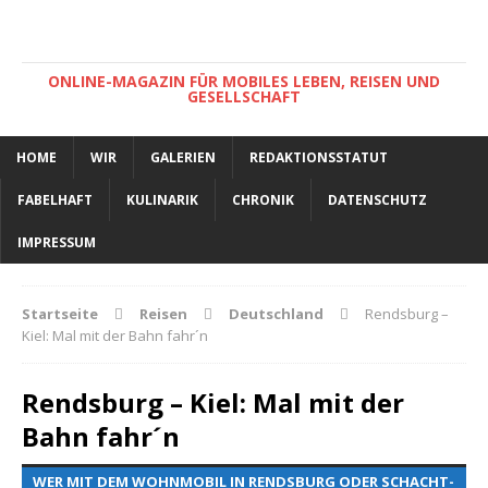
ONLINE-MAGAZIN FÜR MOBILES LEBEN, REISEN UND
GESELLSCHAFT
HOME
WIR
GALERIEN
REDAKTIONSSTATUT
FABELHAFT
KULINARIK
CHRONIK
DATENSCHUTZ
IMPRESSUM
Startseite
Reisen
Deutschland
Rendsburg –
Kiel: Mal mit der Bahn fahr´n
Rendsburg – Kiel: Mal mit der
Bahn fahr´n
WER MIT DEM WOHNMOBIL IN RENDSBURG ODER SCHACHT-