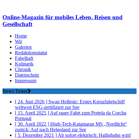
Online-Magazin für mobiles Leben, Reisen und
Gesellschaft
Home
Wir
Galerien
Redaktionsstatut
Fabelhaft
Kulinarik
Chronik
Datenschutz
Impressum
News Ticker
[ 24. Juni 2026 ]
Swan Hellenic: Erstes Kreuzfahrtschiff
weltweit ESG-zertifiziert
zur See
[ 15. April 2025 ]
Auf rauer Fahrt zum Portela da Corcha
Portugal
[ 30. April 2022 ]
High-Tech-Katamaran MS „Nordlicht“
zurück: Auf nach Helgoland
zur See
[ 5. Dezember 2021 ]
Ab sofort elektrisch: Halligbahn wird