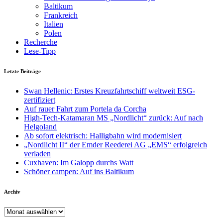
Baltikum
Frankreich
Italien
Polen
Recherche
Lese-Tipp
Letzte Beiträge
Swan Hellenic: Erstes Kreuzfahrtschiff weltweit ESG-
zertifiziert
Auf rauer Fahrt zum Portela da Corcha
High-Tech-Katamaran MS „Nordlicht“ zurück: Auf nach
Helgoland
Ab sofort elektrisch: Halligbahn wird modernisiert
„Nordlicht II“ der Emder Reederei AG „EMS“ erfolgreich
verladen
Cuxhaven: Im Galopp durchs Watt
Schöner campen: Auf ins Baltikum
Archiv
Archiv