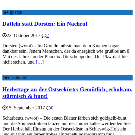
Stellplätze
Datteln statt Dorsten: Ein Nachruf
22. Oktober 2017
2
Dorsten (wwot) – Im Grunde müsste man dem Knaben sogar
dankbar sein. Jenem Menschen, der da energisch wie grußlos am 8.
Mai des Jahres an der Phoenix-Tür schepperte. „Der Pkw darf hier
nicht stehen, und
[…]
Deutschland
Herbsttage an der Ostseeküste: Gemütlich, erholsam,
stürmisch & bunt!
15. September 2017
0
Scharbeutz (wwot) – Die ersten Blätter färben sich goldgelb-bunt
und die Sonnenstrahlen tanzen auf der immer kälter werdenden See.
Der Herbst hält Einzug an der Ostseeküste in Schleswig-Holstein
und mit ihm ein farbenfrohes Unterhaltungsprogramm für
[…]