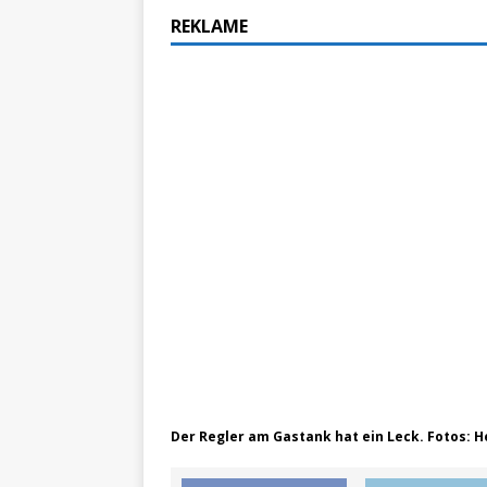
ZU LANDE
REKLAME
„No
[ 28. Oktober 2021 ]
erfolgreich verlade
Der Regler am Gastank hat ein Leck. Fotos: 