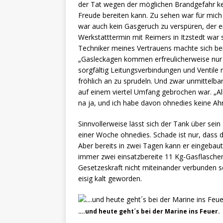
der Tat wegen der möglichen Brandgefahr k
Freude bereiten kann. Zu sehen war für mich 
war auch kein Gasgeruch zu verspüren, der e
Werkstatttermin mit Reimers in Itzstedt war s
Techniker meines Vertrauens machte sich bei 
„Gasleckagen kommen erfreulicherweise nur ga
sorgfältig Leitungsverbindungen und Ventile m
fröhlich an zu sprudeln. Und zwar unmittelb
auf einem viertel Umfang gebrochen war. „Als
na ja, und ich habe davon ohnedies keine Ah
Sinnvollerweise lässt sich der Tank über sein 
einer Woche ohnedies. Schade ist nur, dass da
Aber bereits in zwei Tagen kann er eingebaut
immer zwei einsatzbereite 11 Kg-Gasflasche
Gesetzeskraft nicht miteinander verbunden se
eisig kalt geworden.
….und heute geht´s bei der Marine ins Feuer.