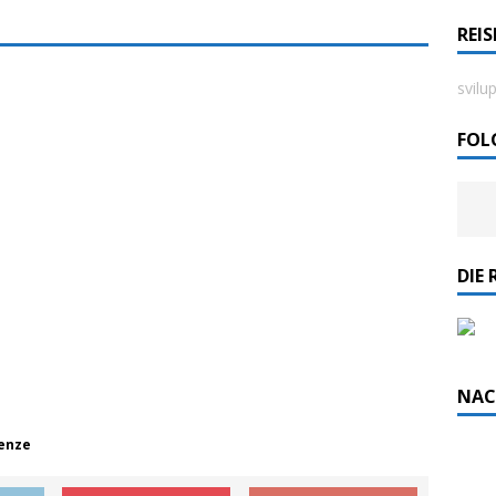
REI
rdlicht II“ der Emder Reederei AG „EMS“
svilu
n
ZUR SEE
FOL
DIE 
NAC
Henze