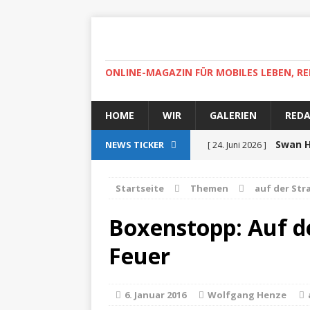
ONLINE-MAGAZIN FÜR MOBILES LEBEN, RE
HOME
WIR
GALERIEN
RED
Swan H
NEWS TICKER
[ 24. Juni 2026 ]
zertifiziert
ZUR SEE
Startseite
Themen
auf der Str
Auf r
[ 15. April 2025 ]
Boxenstopp: Auf 
High-
[ 30. April 2022 ]
Feuer
Helgoland
ZUR SEE
Ab
[ 5. Dezember 2021 ]
6. Januar 2016
Wolfgang Henze