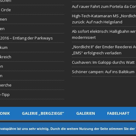
schen
Auf rauer Fahrt zum Portela da Co
 Circle
High-Tech-Katamaran MS „Nordlich
men
zurück: Auf nach Helgoland
sen
Ab sofort elektrisch: Halligbahn wi
modernisiert
2016 – Entlang der Parkways
„Nordlicht II“ der Emder Reederei 
ikum
„EMS“ erfolgreich verladen
kreich
Cuxhaven: Im Galopp durchs Watt
en
Schöner campen: Auf ins Baltikum
en
herche
-Tipp
ONIK
GALERIE „BERGZIEGE“
GALERIEN
FABELHAFT
Y EIDERMEDIA
rivatspähre ist uns sehr wichtig. Durch die weitere Nutzung der Seite stimmen Sie d