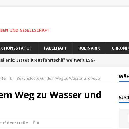
ISEN UND GESELLSCHAFT
AKTIONSSTATUT
FABELHAFT
KULINARIK
CHRONI
ellenic: Erstes Kreuzfahrtschiff weltweit ESG-
WÄH
aße
Boxenstopp: Auf dem Weg zu Wasser und Feuer
auer Fahrt zum Portela da Corcha
PORTUGAL
dem Weg zu Wasser und
Tech-Katamaran MS „Nordlicht“ zurück: Auf nach
SUC
 sofort elektrisch: Halligbahn wird modernisiert
auf der Straße
0