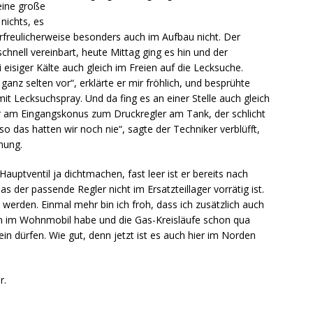
eine große
nichts, es
rfreulicherweise besonders auch im Aufbau nicht. Der
chnell vereinbart, heute Mittag ging es hin und der
eisiger Kälte auch gleich im Freien auf die Lecksuche.
nz selten vor“, erklärte er mir fröhlich, und besprühte
it Lecksuchspray. Und da fing es an einer Stelle auch gleich
ar am Eingangskonus zum Druckregler am Tank, der schlicht
o das hatten wir noch nie“, sagte der Techniker verblüfft,
nung.
Hauptventil ja dichtmachen, fast leer ist er bereits nach
s der passende Regler nicht im Ersatzteillager vorrätig ist.
 werden. Einmal mehr bin ich froh, dass ich zusätzlich auch
n im Wohnmobil habe und die Gas-Kreisläufe schon qua
in dürfen. Wie gut, denn jetzt ist es auch hier im Norden