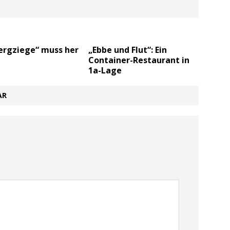
ergziege“ muss her
„Ebbe und Flut“: Ein
Container-Restaurant in
1a-Lage
AR