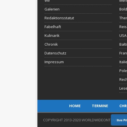
Wir
Men
Galerien
Bold
Redaktionsstatut
The
Fabelhaft
Rei
Kulinarik
USA 
Chronik
Balt
Datenschutz
Fran
Impressum
Itali
Pol
Rec
Lese
HOME
TERMINE
CHR
COPYRIGHT 2013-2020 WORLDWIDEONTOUR.DE B
Ihre P