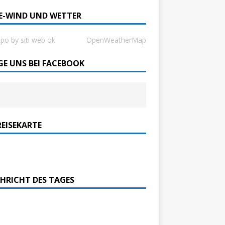
SE-WIND UND WETTER
ppo by siti web ok
OpenWeatherMap
GE UNS BEI FACEBOOK
REISEKARTE
HRICHT DES TAGES