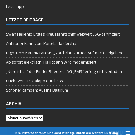
Lese-Tipp
LETZTE BEITRÄGE
Swan Hellenic: Erstes Kreuzfahrtschiff weltweit ESG-zertifiziert
Auf rauer Fahrt zum Portela da Corcha
High-Tech-Katamaran MS „Nordlicht“ zurück: Auf nach Helgoland
Ab sofort elektrisch: Halligbahn wird modernisiert
„Nordlicht II“ der Emder Reederei AG „EMS“ erfolgreich verladen
Cuxhaven: Im Galopp durchs Watt
Schöner campen: Auf ins Baltikum
ARCHIV
Archiv
MENU
Ihre Privatspähre ist uns sehr wichtig. Durch die weitere Nutzung