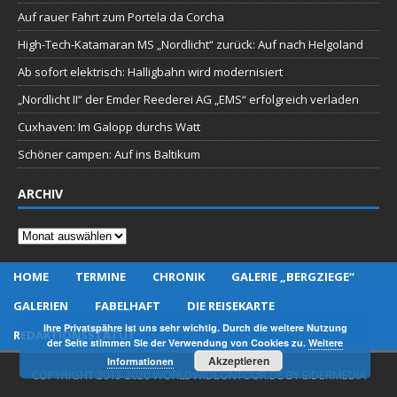
Auf rauer Fahrt zum Portela da Corcha
High-Tech-Katamaran MS „Nordlicht“ zurück: Auf nach Helgoland
Ab sofort elektrisch: Halligbahn wird modernisiert
„Nordlicht II“ der Emder Reederei AG „EMS“ erfolgreich verladen
Cuxhaven: Im Galopp durchs Watt
Schöner campen: Auf ins Baltikum
ARCHIV
Archiv
HOME
TERMINE
CHRONIK
GALERIE „BERGZIEGE“
GALERIEN
FABELHAFT
DIE REISEKARTE
Ihre Privatspähre ist uns sehr wichtig. Durch die weitere Nutzung
REDAKTIONSSTATUT
der Seite stimmen Sie der Verwendung von Cookies zu.
Weitere
Akzeptieren
Informationen
COPYRIGHT 2013-2020 WORLDWIDEONTOUR.DE BY EIDERMEDIA