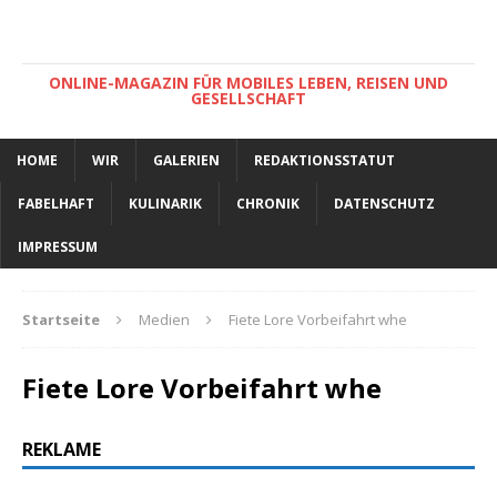
ONLINE-MAGAZIN FÜR MOBILES LEBEN, REISEN UND
GESELLSCHAFT
HOME
WIR
GALERIEN
REDAKTIONSSTATUT
FABELHAFT
KULINARIK
CHRONIK
DATENSCHUTZ
IMPRESSUM
Startseite
Medien
Fiete Lore Vorbeifahrt whe
Fiete Lore Vorbeifahrt whe
REKLAME