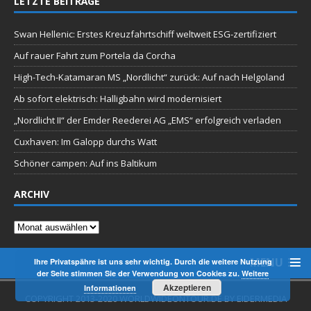
LETZTE BEITRÄGE
Swan Hellenic: Erstes Kreuzfahrtschiff weltweit ESG-zertifiziert
Auf rauer Fahrt zum Portela da Corcha
High-Tech-Katamaran MS „Nordlicht“ zurück: Auf nach Helgoland
Ab sofort elektrisch: Halligbahn wird modernisiert
„Nordlicht II“ der Emder Reederei AG „EMS“ erfolgreich verladen
Cuxhaven: Im Galopp durchs Watt
Schöner campen: Auf ins Baltikum
ARCHIV
Archiv
MENU
Ihre Privatspähre ist uns sehr wichtig. Durch die weitere Nutzung
der Seite stimmen Sie der Verwendung von Cookies zu.
Weitere
Akzeptieren
Informationen
COPYRIGHT 2013-2020 WORLDWIDEONTOUR.DE BY EIDERMEDIA