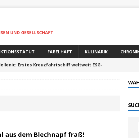
ISEN UND GESELLSCHAFT
AKTIONSSTATUT
FABELHAFT
KULINARIK
CHRONI
ellenic: Erstes Kreuzfahrtschiff weltweit ESG-
WÄH
auer Fahrt zum Portela da Corcha
PORTUGAL
Tech-Katamaran MS „Nordlicht“ zurück: Auf nach
SUC
 sofort elektrisch: Halligbahn wird modernisiert
al aus dem Blechnapf fraß!