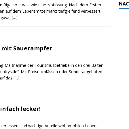
NAC
on Riga so etwas wie eine Notlösung. Nach dem Ersten
gen auf dem Lebensmittelmarkt tiefgreifend verbessert
ugava,
[…]
g mit Sauerampfer
eting-Maßnahme der Tourismusbetriebe in den drei Balten-
ountryside“. Mit Preisnachlässen oder Sonderangeboten
 auf das
[…]
einfach lecker!
ker essen sind wichtige Anteile wohnmobilen Lebens.