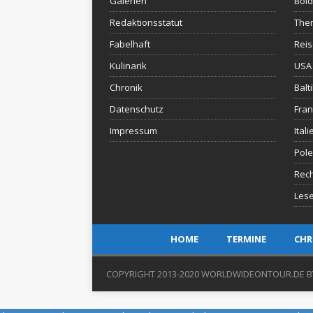
Galerien
Bold
Redaktionsstatut
The
Fabelhaft
Rei
Kulinarik
USA 
Chronik
Balt
Datenschutz
Fran
Impressum
Itali
Pol
Rec
Lese
HOME
TERMINE
CHR
COPYRIGHT 2013-2020 WORLDWIDEONTOUR.DE B