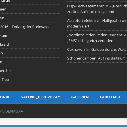
 Circle
High-Tech-Katamaran MS „Nordlich
men
zurück: Auf nach Helgoland
sen
Ab sofort elektrisch: Halligbahn wi
modernisiert
2016 – Entlang der Parkways
„Nordlicht II“ der Emder Reederei 
ikum
„EMS“ erfolgreich verladen
kreich
Cuxhaven: Im Galopp durchs Watt
en
Schöner campen: Auf ins Baltikum
en
herche
-Tipp
ONIK
GALERIE „BERGZIEGE“
GALERIEN
FABELHAFT
Y EIDERMEDIA