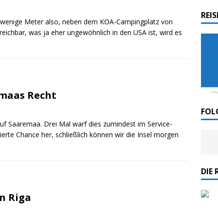
REI
ur wenige Meter also, neben dem KOA-Campingplatz von
rdlicht II“ der Emder Reederei AG „EMS“
rreichbar, was ja eher ungewöhnlich in den USA ist, wird es
n
ZUR SEE
remaas Recht
cre
FOL
uf Saaremaa. Drei Mal warf dies zumindest im Service-
ierte Chance her, schließlich können wir die Insel morgen
DIE 
on Riga