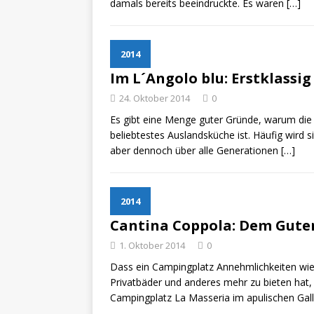
damals bereits beeindruckte. Es waren
[…]
2014
Im L´Angolo blu: Erstklassig
24. Oktober 2014
0
Es gibt eine Menge guter Gründe, warum die d
beliebtestes Auslandsküche ist. Häufig wird 
aber dennoch über alle Generationen
[…]
2014
Cantina Coppola: Dem Gute
1. Oktober 2014
0
Dass ein Campingplatz Annehmlichkeiten wi
Privatbäder und anderes mehr zu bieten hat
Campingplatz La Masseria im apulischen Gall