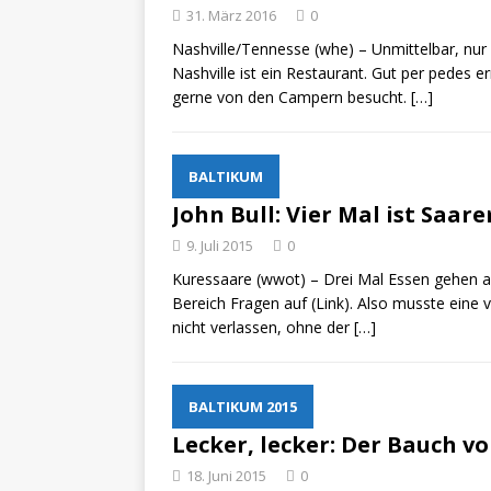
31. März 2016
0
ZU LANDE
Nashville/Tennesse (whe) – Unmittelbar, n
„No
[ 28. Oktober 2021 ]
Nashville ist ein Restaurant. Gut per pedes e
gerne von den Campern besucht.
[…]
erfolgreich verlade
BALTIKUM
John Bull: Vier Mal ist Saa
9. Juli 2015
0
Kuressaare (wwot) – Drei Mal Essen gehen a
Bereich Fragen auf (Link). Also musste eine v
nicht verlassen, ohne der
[…]
BALTIKUM 2015
Lecker, lecker: Der Bauch v
18. Juni 2015
0