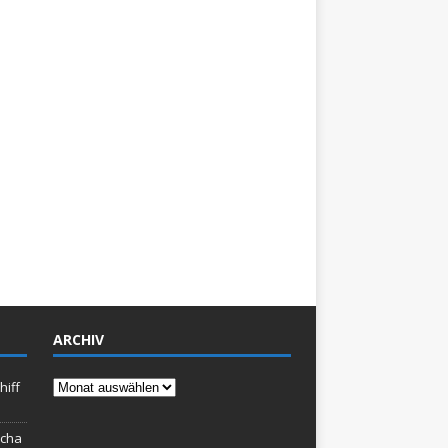
ARCHIV
Archiv
hiff
rcha