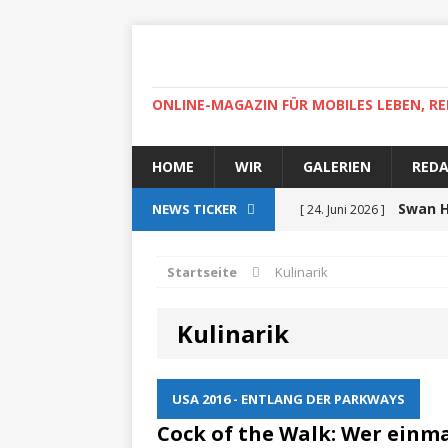
ONLINE-MAGAZIN FÜR MOBILES LEBEN, RE
HOME
WIR
GALERIEN
RED
Swan H
NEWS TICKER
[ 24. Juni 2026 ]
zertifiziert
ZUR SEE
Startseite
Kulinarik
Auf r
[ 15. April 2025 ]
Kulinarik
High-
[ 30. April 2022 ]
Helgoland
ZUR SEE
USA 2016 - ENTLANG DER PARKWAYS
Ab
[ 5. Dezember 2021 ]
Cock of the Walk: Wer einm