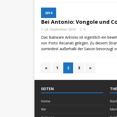
2014
Bei Antonio: Vongole und C
24. September 2014
0
Das Balneare Antonio ist eigentlich ein bewir
von Porto Recanati gelegen. Zu diesem Stran
zumindest außerhalb der Saison bevorzugt 
«
1
2
3
»
SEITEN
THE
Home
Nach
Wir
Men