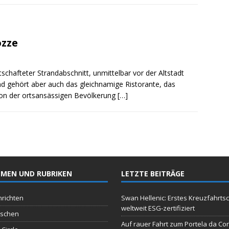
ozze
tschafteter Strandabschnitt, unmittelbar vor der Altstadt
d gehört aber auch das gleichnamige Ristorante, das
von der ortsansässigen Bevölkerung
[…]
MEN UND RUBRIKEN
LETZTE BEITRÄGE
richten
Swan Hellenic: Erstes Kreuzfahrtsc
weltweit ESG-zertifiziert
schen
Auf rauer Fahrt zum Portela da Co