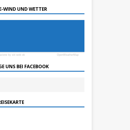
SE-WIND UND WETTER
azione by siti web ok
OpenWeatherMap
GE UNS BEI FACEBOOK
REISEKARTE