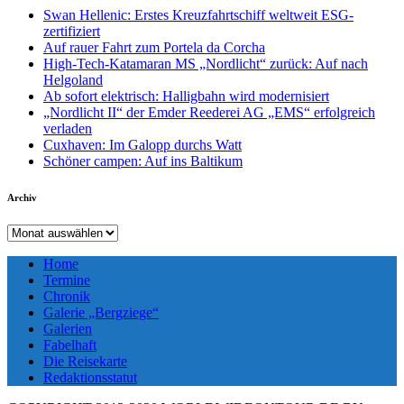
Swan Hellenic: Erstes Kreuzfahrtschiff weltweit ESG-
zertifiziert
Auf rauer Fahrt zum Portela da Corcha
High-Tech-Katamaran MS „Nordlicht“ zurück: Auf nach
Helgoland
Ab sofort elektrisch: Halligbahn wird modernisiert
„Nordlicht II“ der Emder Reederei AG „EMS“ erfolgreich
verladen
Cuxhaven: Im Galopp durchs Watt
Schöner campen: Auf ins Baltikum
Archiv
Archiv
Home
Termine
Chronik
Galerie „Bergziege“
Galerien
Fabelhaft
Die Reisekarte
Redaktionsstatut