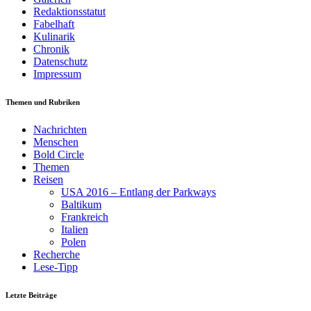
Redaktionsstatut
Fabelhaft
Kulinarik
Chronik
Datenschutz
Impressum
Themen und Rubriken
Nachrichten
Menschen
Bold Circle
Themen
Reisen
USA 2016 – Entlang der Parkways
Baltikum
Frankreich
Italien
Polen
Recherche
Lese-Tipp
Letzte Beiträge