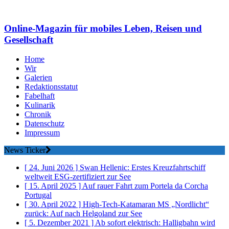
Online-Magazin für mobiles Leben, Reisen und
Gesellschaft
Home
Wir
Galerien
Redaktionsstatut
Fabelhaft
Kulinarik
Chronik
Datenschutz
Impressum
News Ticker
[ 24. Juni 2026 ]
Swan Hellenic: Erstes Kreuzfahrtschiff
weltweit ESG-zertifiziert
zur See
[ 15. April 2025 ]
Auf rauer Fahrt zum Portela da Corcha
Portugal
[ 30. April 2022 ]
High-Tech-Katamaran MS „Nordlicht“
zurück: Auf nach Helgoland
zur See
[ 5. Dezember 2021 ]
Ab sofort elektrisch: Halligbahn wird