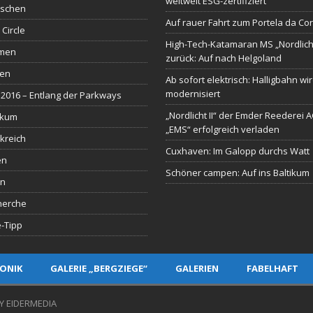
weltweit ESG-zertifiziert
schen
Auf rauer Fahrt zum Portela da Co
 Circle
High-Tech-Katamaran MS „Nordlich
men
zurück: Auf nach Helgoland
sen
Ab sofort elektrisch: Halligbahn wi
modernisiert
2016 – Entlang der Parkways
„Nordlicht II“ der Emder Reederei 
ikum
„EMS“ erfolgreich verladen
kreich
Cuxhaven: Im Galopp durchs Watt
en
Schöner campen: Auf ins Baltikum
en
herche
-Tipp
ONIK
GALERIE „BERGZIEGE“
GALERIEN
FABELHAFT
Y EIDERMEDIA