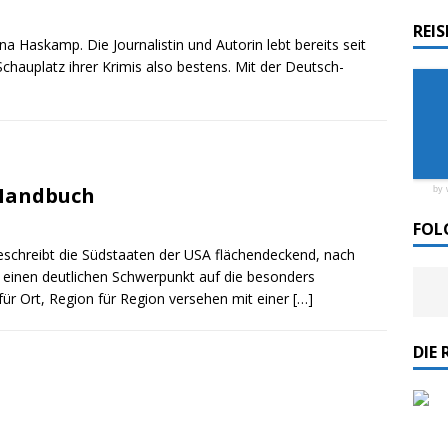
REI
a Haskamp. Die Journalistin und Autorin lebt bereits seit
rdlicht II“ der Emder Reederei AG „EMS“
Schauplatz ihrer Krimis also bestens. Mit der Deutsch-
n
ZUR SEE
-Handbuch
by 
FOL
schreibt die Südstaaten der USA flächendeckend, nach
 einen deutlichen Schwerpunkt auf die besonders
ür Ort, Region für Region versehen mit einer
[…]
DIE 