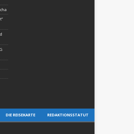
rcha
t“
rd
AG
DIE REISEKARTE
REDAKTIONSSTATUT