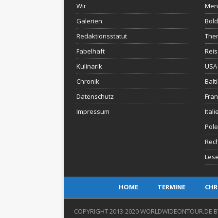
Wir
Men
Galerien
Bold
Redaktionsstatut
The
Fabelhaft
Rei
Kulinarik
USA 
Chronik
Balt
Datenschutz
Fran
Impressum
Itali
Pol
Rec
Lese
HOME
TERMINE
CHR
COPYRIGHT 2013-2020 WORLDWIDEONTOUR.DE B