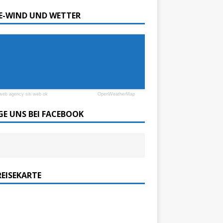
SE-WIND UND WETTER
web agency siti web ok
OpenWeatherMap
GE UNS BEI FACEBOOK
REISEKARTE