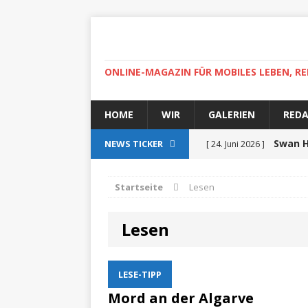
ONLINE-MAGAZIN FÜR MOBILES LEBEN, RE
HOME
WIR
GALERIEN
RED
Swan H
NEWS TICKER
[ 24. Juni 2026 ]
zertifiziert
ZUR SEE
Startseite
Lesen
Auf r
[ 15. April 2025 ]
Lesen
High-
[ 30. April 2022 ]
Helgoland
ZUR SEE
LESE-TIPP
Ab
[ 5. Dezember 2021 ]
Mord an der Algarve