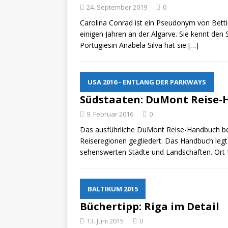
24. September 2019
ZU LANDE
0
Carolina Conrad ist ein Pseudonym von Bettin
„No
[ 28. Oktober 2021 ]
einigen Jahren an der Algarve. Sie kennt den 
Portugiesin Anabela Silva hat sie
[…]
erfolgreich verlade
USA 2016 - ENTLANG DER PARKWAYS
Südstaaten: DuMont Reise
9. Februar 2016
0
Das ausführliche DuMont Reise-Handbuch be
Reiseregionen gegliedert. Das Handbuch legt
sehenswerten Städte und Landschaften. Ort f
BALTIKUM 2015
Büchertipp: Riga im Detail
13. Juni 2015
0