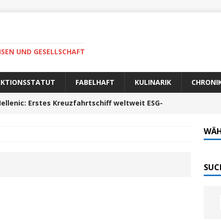
ISEN UND GESELLSCHAFT
AKTIONSSTATUT
FABELHAFT
KULINARIK
CHRONI
ellenic: Erstes Kreuzfahrtschiff weltweit ESG-
WÄH
auer Fahrt zum Portela da Corcha
PORTUGAL
Tech-Katamaran MS „Nordlicht“ zurück: Auf nach
SUC
 sofort elektrisch: Halligbahn wird modernisiert