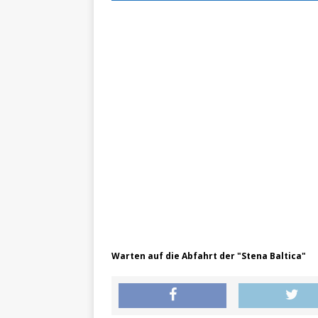
ZU LANDE
„N
[ 28. Oktober 2021 ]
erfolgreich verlade
Warten auf die Abfahrt der "Stena Baltica"