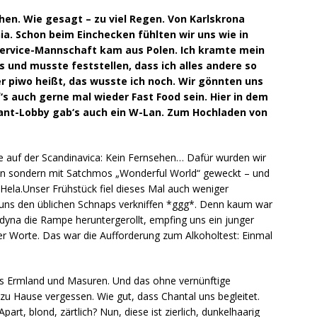
hen. Wie gesagt – zu viel Regen. Von Karlskrona
ia. Schon beim Einchecken fühlten wir uns wie in
Service-Mannschaft kam aus Polen. Ich kramte mein
 und musste feststellen, dass ich alles andere so
er piwo heißt, das wusste ich noch. Wir gönnten uns
s auch gerne mal wieder Fast Food sein. Hier in dem
ant-Lobby gab‘s auch ein W-Lan. Zum Hochladen von
e auf der Scandinavica: Kein Fernsehen… Dafür wurden wir
n sondern mit Satchmos „Wonderful World“ geweckt – und
Hela.Unser Frühstück fiel dieses Mal auch weniger
 uns den üblichen Schnaps verkniffen *ggg*. Denn kaum war
dyna die Rampe heruntergerollt, empfing uns ein junger
r Worte. Das war die Aufforderung zum Alkoholtest: Einmal
hs Ermland und Masuren. Und das ohne vernünftige
zu Hause vergessen. Wie gut, dass Chantal uns begleitet.
part, blond, zärtlich? Nun, diese ist zierlich, dunkelhaarig