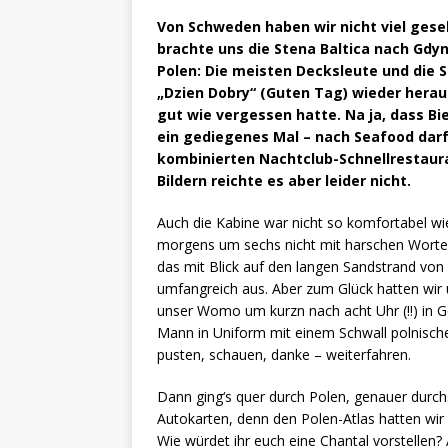
Von Schweden haben wir nicht viel gese
brachte uns die Stena Baltica nach Gdyn
Polen: Die meisten Decksleute und die 
„Dzien Dobry“ (Guten Tag) wieder heraus
gut wie vergessen hatte. Na ja, dass Bi
ein gediegenes Mal – nach Seafood darf‘
kombinierten Nachtclub-Schnellrestaur
Bildern reichte es aber leider nicht.
Auch die Kabine war nicht so komfortabel wi
morgens um sechs nicht mit harschen Worte
das mit Blick auf den langen Sandstrand von 
umfangreich aus. Aber zum Glück hatten wir
unser Womo um kurzn nach acht Uhr (!!) in G
Mann in Uniform mit einem Schwall polnische
pusten, schauen, danke – weiterfahren.
Dann ging‘s quer durch Polen, genauer durc
Autokarten, denn den Polen-Atlas hatten wir 
Wie würdet ihr euch eine Chantal vorstellen? A