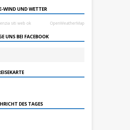
SE-WIND UND WETTER
enzia siti web ok
OpenWeatherMap
GE UNS BEI FACEBOOK
REISEKARTE
HRICHT DES TAGES