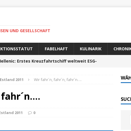
ISEN UND GESELLSCHAFT
AKTIONSSTATUT
FABELHAFT
KULINARIK
CHRONI
ellenic: Erstes Kreuzfahrtschiff weltweit ESG-
WÄH
Estland 2011
Wir fahr´n, fahr´n, fahr´n….
auer Fahrt zum Portela da Corcha
PORTUGAL
, fahr´n….
Tech-Katamaran MS „Nordlicht“ zurück: Auf nach
SUC
Estland 2011
0
 sofort elektrisch: Halligbahn wird modernisiert