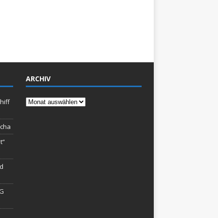
ARCHIV
Archiv
hiff
rcha
t“
rd
AG