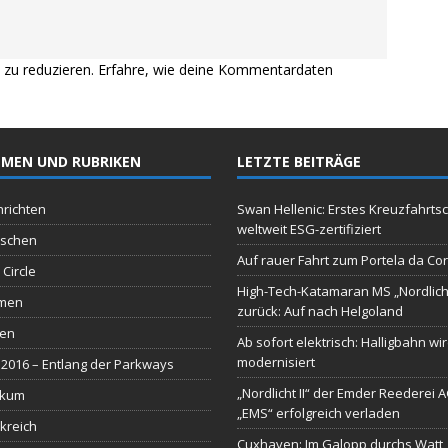
zu reduzieren.
Erfahre, wie deine Kommentardaten
MEN UND RUBRIKEN
LETZTE BEITRÄGE
richten
Swan Hellenic: Erstes Kreuzfahrtsc
weltweit ESG-zertifiziert
schen
Auf rauer Fahrt zum Portela da Co
 Circle
High-Tech-Katamaran MS „Nordlich
men
zurück: Auf nach Helgoland
sen
Ab sofort elektrisch: Halligbahn wi
modernisiert
2016 – Entlang der Parkways
„Nordlicht II“ der Emder Reederei 
ikum
„EMS“ erfolgreich verladen
kreich
Cuxhaven: Im Galopp durchs Watt