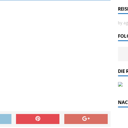
REI
ordlicht II“ der Emder Reederei AG „EMS“
by ag
n
ZUR SEE
FOL
DIE 
NAC