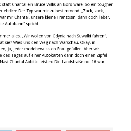
statt Chantal ein Bruce Willis an Bord wäre. So ein tougher
er ehrlich: Der Typ war mir zu bestimmend. „Zack, zack,
ar mir Chantal, unsere kleine Französin, dann doch lieber.
ie Autobahn“ spricht.
mmer alles. „Wir wollen von Gdynia nach Suwalki fahren“,
s tat sie? Wies uns den Weg nach Warschau. Okay, in
en, ja, jeder modebewussten Frau gefallen. Aber wir
de des Tages auf einer Autokarten dann doch einen Zipfel
avi-Chantal Abbitte leisten: Die Landstraße no. 16 war