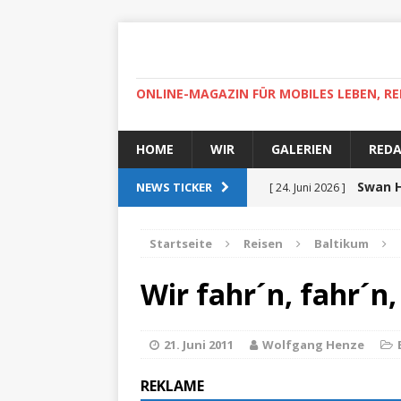
ONLINE-MAGAZIN FÜR MOBILES LEBEN, RE
HOME
WIR
GALERIEN
RED
Swan H
NEWS TICKER
[ 24. Juni 2026 ]
zertifiziert
ZUR SEE
Startseite
Reisen
Baltikum
Auf r
[ 15. April 2025 ]
Wir fahr´n, fahr´n
High-
[ 30. April 2022 ]
Helgoland
ZUR SEE
21. Juni 2011
Wolfgang Henze
Ab
[ 5. Dezember 2021 ]
REKLAME