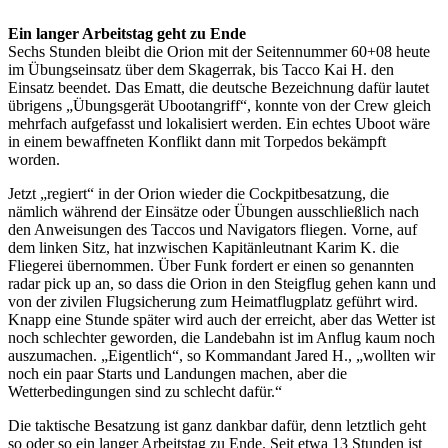
Ein langer Arbeitstag geht zu Ende
Sechs Stunden bleibt die Orion mit der Seitennummer 60+08 heute
im Übungseinsatz über dem Skagerrak, bis Tacco Kai H. den
Einsatz beendet. Das Ematt, die deutsche Bezeichnung dafür lautet
übrigens „Übungsgerät Ubootangriff“, konnte von der Crew gleich
mehrfach aufgefasst und lokalisiert werden. Ein echtes Uboot wäre
in einem bewaffneten Konflikt dann mit Torpedos bekämpft
worden.
Jetzt „regiert“ in der Orion wieder die Cockpitbesatzung, die
nämlich während der Einsätze oder Übungen ausschließlich nach
den Anweisungen des Taccos und Navigators fliegen. Vorne, auf
dem linken Sitz, hat inzwischen Kapitänleutnant Karim K. die
Fliegerei übernommen. Über Funk fordert er einen so genannten
radar pick up an, so dass die Orion in den Steigflug gehen kann und
von der zivilen Flugsicherung zum Heimatflugplatz geführt wird.
Knapp eine Stunde später wird auch der erreicht, aber das Wetter ist
noch schlechter geworden, die Landebahn ist im Anflug kaum noch
auszumachen. „Eigentlich“, so Kommandant Jared H., „wollten wir
noch ein paar Starts und Landungen machen, aber die
Wetterbedingungen sind zu schlecht dafür.“
Die taktische Besatzung ist ganz dankbar dafür, denn letztlich geht
so oder so ein langer Arbeitstag zu Ende. Seit etwa 13 Stunden ist