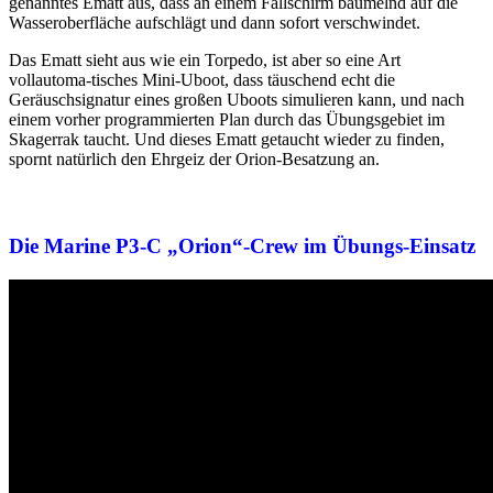
genanntes Ematt aus, dass an einem Fallschirm baumelnd auf die
Wasseroberfläche aufschlägt und dann sofort verschwindet.
Das Ematt sieht aus wie ein Torpedo, ist aber so eine Art
vollautoma-tisches Mini-Uboot, dass täuschend echt die
Geräuschsignatur eines großen Uboots simulieren kann, und nach
einem vorher programmierten Plan durch das Übungsgebiet im
Skagerrak taucht. Und dieses Ematt getaucht wieder zu finden,
spornt natürlich den Ehrgeiz der Orion-Besatzung an.
Die Marine P3-C „Orion“-Crew im Übungs-Einsatz