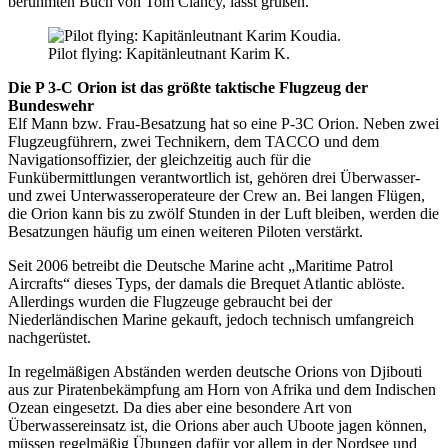
berühmten Buch von Tom Clancy, lässt grüßen.
Pilot flying: Kapitänleutnant Karim K.
Die P 3-C Orion ist das größte taktische Flugzeug der
Bundeswehr
Elf Mann bzw. Frau-Besatzung hat so eine P-3C Orion. Neben zwei
Flugzeugführern, zwei Technikern, dem TACCO und dem
Navigationsoffizier, der gleichzeitig auch für die
Funkübermittlungen verantwortlich ist, gehören drei Überwasser-
und zwei Unterwasseroperateure der Crew an. Bei langen Flügen,
die Orion kann bis zu zwölf Stunden in der Luft bleiben, werden die
Besatzungen häufig um einen weiteren Piloten verstärkt.
Seit 2006 betreibt die Deutsche Marine acht „Maritime Patrol
Aircrafts“ dieses Typs, der damals die Brequet Atlantic ablöste.
Allerdings wurden die Flugzeuge gebraucht bei der
Niederländischen Marine gekauft, jedoch technisch umfangreich
nachgerüstet.
In regelmäßigen Abständen werden deutsche Orions von Djibouti
aus zur Piratenbekämpfung am Horn von Afrika und dem Indischen
Ozean eingesetzt. Da dies aber eine besondere Art von
Überwassereinsatz ist, die Orions aber auch Uboote jagen können,
müssen regelmäßig Übungen dafür vor allem in der Nordsee und