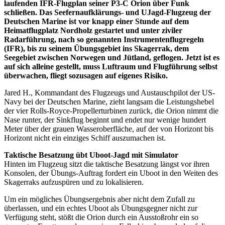
laufenden IFR-Flugplan seiner P3-C Orion über Funk
schließen. Das Seefernaufklärungs- und UJagd-Flugzeug der
Deutschen Marine ist vor knapp einer Stunde auf dem
Heimatflugplatz Nordholz gestartet und unter ziviler
Radarführung, nach so genannten Instrumentenflugregeln
(IFR), bis zu seinem Übungsgebiet ins Skagerrak, dem
Seegebiet zwischen Norwegen und Jütland, geflogen. Jetzt ist es
auf sich alleine gestellt, muss Luftraum und Flugführung selbst
überwachen, fliegt sozusagen auf eigenes Risiko.
Jared H., Kommandant des Flugzeugs und Austauschpilot der US-
Navy bei der Deutschen Marine, zieht langsam die Leistungshebel
der vier Rolls-Royce-Propellerturbinen zurück, die Orion nimmt die
Nase runter, der Sinkflug beginnt und endet nur wenige hundert
Meter über der grauen Wasseroberfläche, auf der von Horizont bis
Horizont nicht ein einziges Schiff auszumachen ist.
Taktische Besatzung übt Uboot-Jagd mit Simulator
Hinten im Flugzeug sitzt die taktische Besatzung längst vor ihren
Konsolen, der Übungs-Auftrag fordert ein Uboot in den Weiten des
Skagerraks aufzuspüren und zu lokalisieren.
Um ein mögliches Übungsergebnis aber nicht dem Zufall zu
überlassen, und ein echtes Uboot als Übungsgegner nicht zur
Verfügung steht, stößt die Orion durch ein Ausstoßrohr ein so