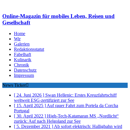
Online-Magazin für mobiles Leben, Reisen und
Gesellschaft
Home
Wir
Galerien
Redaktionsstatut
Fabelhaft
Kulinarik
Chronik
Datenschutz
Impressum
News Ticker
[ 24. Juni 2026 ]
Swan Hellenic: Erstes Kreuzfahrtschiff
weltweit ESG-zertifiziert
zur See
[ 15. April 2025 ]
Auf rauer Fahrt zum Portela da Corcha
Portugal
[ 30. April 2022 ]
High-Tech-Katamaran MS „Nordlicht“
zurück: Auf nach Helgoland
zur See
[ 5. Dezember 2021 ]
Ab sofort elektrisch: Halligbahn wird