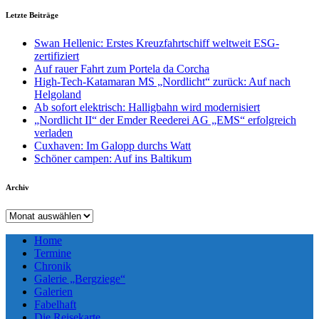
Letzte Beiträge
Swan Hellenic: Erstes Kreuzfahrtschiff weltweit ESG-
zertifiziert
Auf rauer Fahrt zum Portela da Corcha
High-Tech-Katamaran MS „Nordlicht“ zurück: Auf nach
Helgoland
Ab sofort elektrisch: Halligbahn wird modernisiert
„Nordlicht II“ der Emder Reederei AG „EMS“ erfolgreich
verladen
Cuxhaven: Im Galopp durchs Watt
Schöner campen: Auf ins Baltikum
Archiv
Archiv
Home
Termine
Chronik
Galerie „Bergziege“
Galerien
Fabelhaft
Die Reisekarte