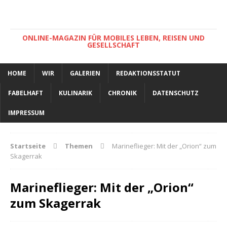
ONLINE-MAGAZIN FÜR MOBILES LEBEN, REISEN UND
GESELLSCHAFT
HOME
WIR
GALERIEN
REDAKTIONSSTATUT
FABELHAFT
KULINARIK
CHRONIK
DATENSCHUTZ
IMPRESSUM
Startseite
Themen
Marineflieger: Mit der „Orion“ zum
Skagerrak
Marineflieger: Mit der „Orion“
zum Skagerrak