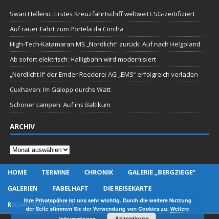
Swan Hellenic: Erstes Kreuzfahrtschiff weltweit ESG-zertifiziert
Auf rauer Fahrt zum Portela da Corcha
High-Tech-Katamaran MS „Nordlicht“ zurück: Auf nach Helgoland
Ab sofort elektrisch: Halligbahn wird modernisiert
„Nordlicht II“ der Emder Reederei AG „EMS“ erfolgreich verladen
Cuxhaven: Im Galopp durchs Watt
Schöner campen: Auf ins Baltikum
ARCHIV
Archiv
HOME
TERMINE
CHRONIK
GALERIE „BERGZIEGE“
GALERIEN
FABELHAFT
DIE REISEKARTE
Ihre Privatspähre ist uns sehr wichtig. Durch die weitere Nutzung
REDAKTIONSSTATUT
der Seite stimmen Sie der Verwendung von Cookies zu.
Weitere
Akzeptieren
Informationen