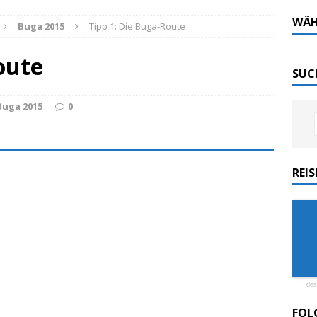
Tech-Katamaran MS „Nordlicht“ zurück: Auf nach
WÄH
Buga 2015
Tipp 1: Die Buga-Route
oute
 sofort elektrisch: Halligbahn wird modernisiert
SUC
Buga 2015
0
ordlicht II“ der Emder Reederei AG „EMS“
n
ZUR SEE
REI
ellenic: Erstes Kreuzfahrtschiff weltweit ESG-
des
FOL