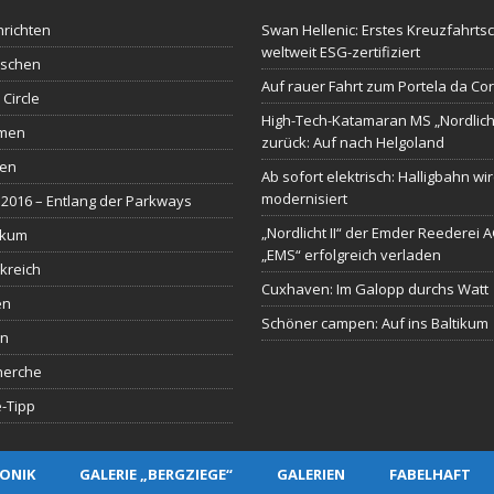
richten
Swan Hellenic: Erstes Kreuzfahrtsc
weltweit ESG-zertifiziert
schen
Auf rauer Fahrt zum Portela da Co
 Circle
High-Tech-Katamaran MS „Nordlich
men
zurück: Auf nach Helgoland
sen
Ab sofort elektrisch: Halligbahn wi
modernisiert
2016 – Entlang der Parkways
„Nordlicht II“ der Emder Reederei 
ikum
„EMS“ erfolgreich verladen
kreich
Cuxhaven: Im Galopp durchs Watt
en
Schöner campen: Auf ins Baltikum
en
herche
-Tipp
ONIK
GALERIE „BERGZIEGE“
GALERIEN
FABELHAFT