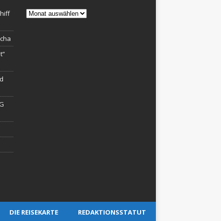
Archiv
hiff
rcha
t“
rd
AG
DIE REISEKARTE
REDAKTIONSSTATUT