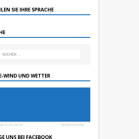
LEN SIE IHRE SPRACHE
HE
SE-WIND UND WETTER
ign by siti web ok
OpenWeatherMap
GE UNS BEI FACEBOOK