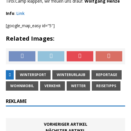
Tirol.Camp klappen, wir freuen uns drauf.
Wolfgang Henze
Info
:
Link
[google_map_easy id=“5″]
Related Images:
WINTERSPORT
WINTERURLAUB
REPORTAGE
WOHNMOBIL
VERKEHR
WETTER
REISETIPPS
REKLAME
VORHERIGER ARTIKEL
NÄCHSTER ARTIKEL