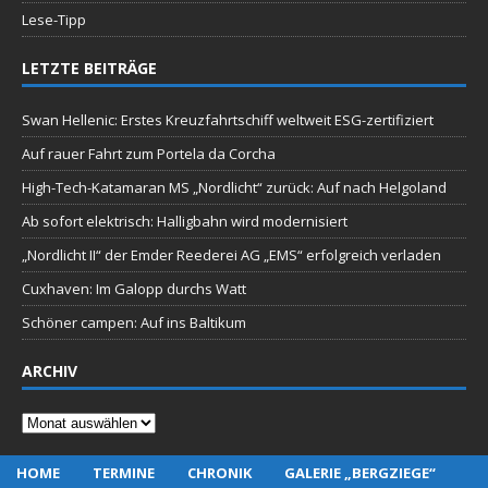
Lese-Tipp
LETZTE BEITRÄGE
Swan Hellenic: Erstes Kreuzfahrtschiff weltweit ESG-zertifiziert
Auf rauer Fahrt zum Portela da Corcha
High-Tech-Katamaran MS „Nordlicht“ zurück: Auf nach Helgoland
Ab sofort elektrisch: Halligbahn wird modernisiert
„Nordlicht II“ der Emder Reederei AG „EMS“ erfolgreich verladen
Cuxhaven: Im Galopp durchs Watt
Schöner campen: Auf ins Baltikum
ARCHIV
Archiv
HOME
TERMINE
CHRONIK
GALERIE „BERGZIEGE“