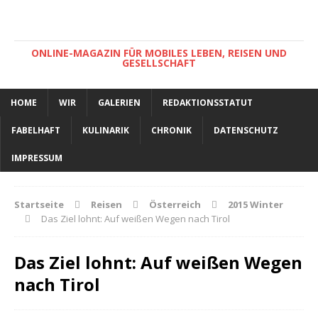
ONLINE-MAGAZIN FÜR MOBILES LEBEN, REISEN UND
GESELLSCHAFT
HOME
WIR
GALERIEN
REDAKTIONSSTATUT
FABELHAFT
KULINARIK
CHRONIK
DATENSCHUTZ
IMPRESSUM
Startseite
Reisen
Österreich
2015 Winter
Das Ziel lohnt: Auf weißen Wegen nach Tirol
Das Ziel lohnt: Auf weißen Wegen
nach Tirol