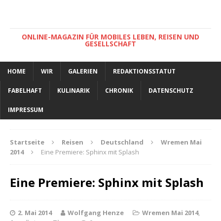
ONLINE-MAGAZIN FÜR MOBILES LEBEN, REISEN UND
GESELLSCHAFT
HOME
WIR
GALERIEN
REDAKTIONSSTATUT
FABELHAFT
KULINARIK
CHRONIK
DATENSCHUTZ
IMPRESSUM
Startseite
Reisen
Deutschland
Wremen Mai
2014
Eine Premiere: Sphinx mit Splash
Eine Premiere: Sphinx mit Splash
2. Mai 2014
Wolfgang Henze
Wremen Mai 2014
,