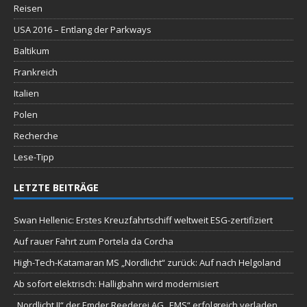
Reisen
USA 2016 – Entlang der Parkways
Baltikum
Frankreich
Italien
Polen
Recherche
Lese-Tipp
LETZTE BEITRÄGE
Swan Hellenic: Erstes Kreuzfahrtschiff weltweit ESG-zertifiziert
Auf rauer Fahrt zum Portela da Corcha
High-Tech-Katamaran MS „Nordlicht“ zurück: Auf nach Helgoland
Ab sofort elektrisch: Halligbahn wird modernisiert
„Nordlicht II“ der Emder Reederei AG „EMS“ erfolgreich verladen