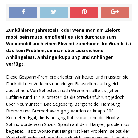
Zur kühleren Jahreszeit, oder wenn man am Zielort
mobil sein muss, empfiehlt es sich durchaus zum
Wohnmobil auch einen Pkw mitzunehmen. Im Grunde ist
das kein Problem, so man über ausreichend
Anhängelast, Anhängerkupplung und Anhänger
verfügt.
Diese Gespann-Premiere erlebten wir heute, und mussten sie
Dank dichten Verkehrs und einiger Baustellen auch gleich
ausdehnen. Von Sehestedt nach Wremen sollte es gehen,
Luftlinie rund 114 Kilometer, da die Streckenführung jedoch
über Neumünster, Bad Segeberg, Bargteheide, Hamburg,
Bremen und Bremerhaven ging, wurden es knapp 300
Kilometer. Egal, die Fahrt ging flott voran, und die Hobby
Sphinx wurde vom Suzuki Splash auf dem Hänger, problemlos
begleitet. Fazit: WoMo mit Hänger ist kein Problem, selbst der
Kraftstoff-verbrauch erhöhte sich nicht nennenswert. Und das