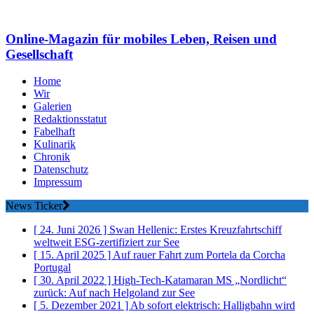
Online-Magazin für mobiles Leben, Reisen und
Gesellschaft
Home
Wir
Galerien
Redaktionsstatut
Fabelhaft
Kulinarik
Chronik
Datenschutz
Impressum
News Ticker
[ 24. Juni 2026 ]
Swan Hellenic: Erstes Kreuzfahrtschiff
weltweit ESG-zertifiziert
zur See
[ 15. April 2025 ]
Auf rauer Fahrt zum Portela da Corcha
Portugal
[ 30. April 2022 ]
High-Tech-Katamaran MS „Nordlicht“
zurück: Auf nach Helgoland
zur See
[ 5. Dezember 2021 ]
Ab sofort elektrisch: Halligbahn wird