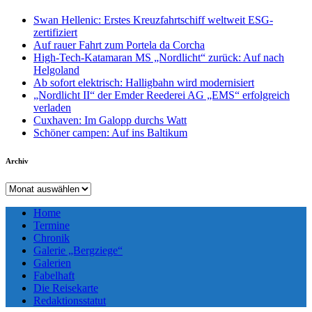
Swan Hellenic: Erstes Kreuzfahrtschiff weltweit ESG-
zertifiziert
Auf rauer Fahrt zum Portela da Corcha
High-Tech-Katamaran MS „Nordlicht“ zurück: Auf nach
Helgoland
Ab sofort elektrisch: Halligbahn wird modernisiert
„Nordlicht II“ der Emder Reederei AG „EMS“ erfolgreich
verladen
Cuxhaven: Im Galopp durchs Watt
Schöner campen: Auf ins Baltikum
Archiv
Archiv
Home
Termine
Chronik
Galerie „Bergziege“
Galerien
Fabelhaft
Die Reisekarte
Redaktionsstatut