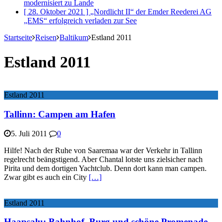
modernisiert
zu Lande
[ 28. Oktober 2021 ]
„Nordlicht II“ der Emder Reederei AG
„EMS“ erfolgreich verladen
zur See
Startseite
Reisen
Baltikum
Estland 2011
Estland 2011
Estland 2011
Tallinn: Campen am Hafen
5. Juli 2011
0
Hilfe! Nach der Ruhe von Saaremaa war der Verkehr in Tallinn
regelrecht beängstigend. Aber Chantal lotste uns zielsicher nach
Pirita und dem dortigen Yachtclub. Denn dort kann man campen.
Zwar gibt es auch ein City
[…]
Estland 2011
Haapsalu: Bahnhof, Burg und schöne Promenade